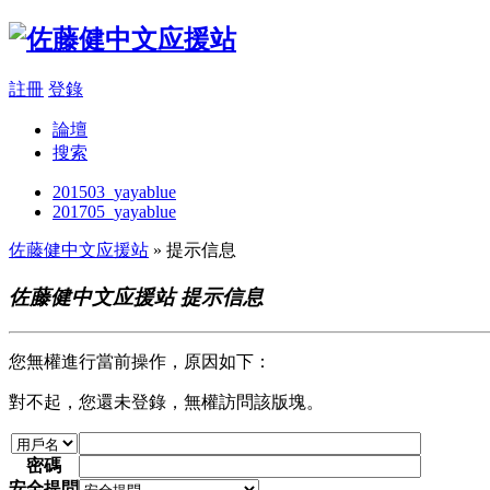
註冊
登錄
論壇
搜索
201503_yayablue
201705_yayablue
佐藤健中文应援站
» 提示信息
佐藤健中文应援站 提示信息
您無權進行當前操作，原因如下：
對不起，您還未登錄，無權訪問該版塊。
密碼
安全提問