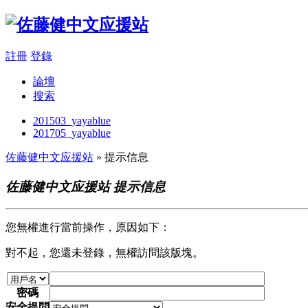
註冊
登錄
論壇
搜索
201503_yayablue
201705_yayablue
佐藤健中文应援站
» 提示信息
佐藤健中文应援站 提示信息
您無權進行當前操作，原因如下：
對不起，您還未登錄，無權訪問該版塊。
密碼
安全提問