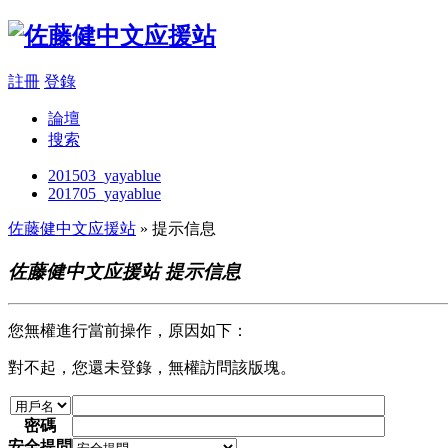
註冊
登錄
論壇
搜索
201503_yayablue
201705_yayablue
佐藤健中文应援站
» 提示信息
佐藤健中文应援站 提示信息
您無權進行當前操作，原因如下：
對不起，您還未登錄，無權訪問該版塊。
密碼
安全提問