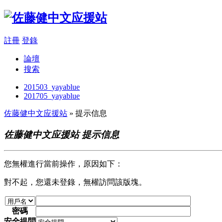
註冊
登錄
論壇
搜索
201503_yayablue
201705_yayablue
佐藤健中文应援站
» 提示信息
佐藤健中文应援站 提示信息
您無權進行當前操作，原因如下：
對不起，您還未登錄，無權訪問該版塊。
密碼
安全提問