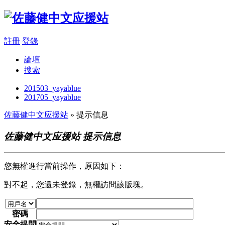
註冊
登錄
論壇
搜索
201503_yayablue
201705_yayablue
佐藤健中文应援站
» 提示信息
佐藤健中文应援站 提示信息
您無權進行當前操作，原因如下：
對不起，您還未登錄，無權訪問該版塊。
密碼
安全提問